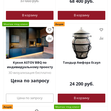
68 400
руб.
37 660
руб.
В корзину
В корзину
Монтаж «под ключ»
Акция
Кухня ASTOV BBQ по
Тандыр Амфора Есаул
индивидуальному проекту
3D визуализация бесплатно
Цена по запросу
24 200
руб.
Цена по запросу
В корзину
Акция
Монтаж «под ключ»