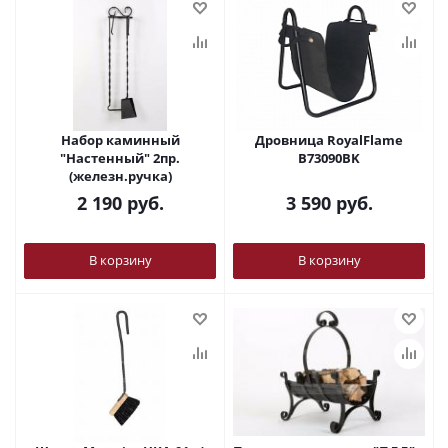
Набор каминный
Дровница RoyalFlame
"Настенный" 2пр.
B73090BK
(железн.ручка)
2 190
руб.
3 590
руб.
В корзину
В корзину