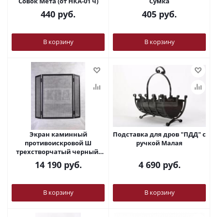
Совок Мета (от НКА-01 ч)
Сумка
440
руб.
405
руб.
В корзину
В корзину
Экран каминный
Подставка для дров "ПДД" с
противоискровой Ш
ручкой Малая
трехстворчатый черный/
патина
14 190
руб.
4 690
руб.
В корзину
В корзину