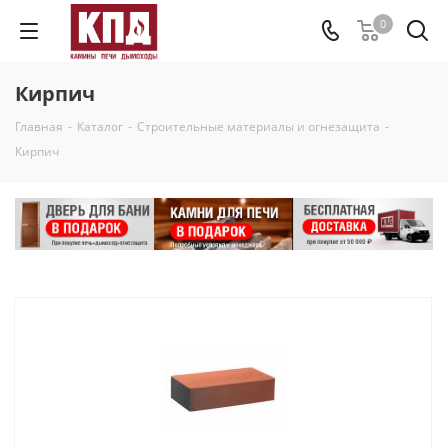
0
Кирпич
Главная
-
Каталог
-
Строительные материалы и огнезащита
-
Кирпич