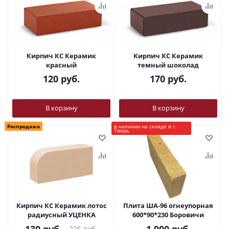
Кирпич КС Керамик
Кирпич КС Керамик
красный
темный шоколад
120
руб.
170
руб.
В корзину
В корзину
Распродажа
в наличии на складе в г.
Тверь
Кирпич КС Керамик лотос
Плита ША-96 огнеупорная
радиусный УЦЕНКА
600*90*230 Боровичи
225
руб.