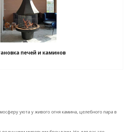
тановка печей и каминов
мосферу уюта у живого огня камина, целебного пара в
с ведущими мировыми брендами. Но для вас это