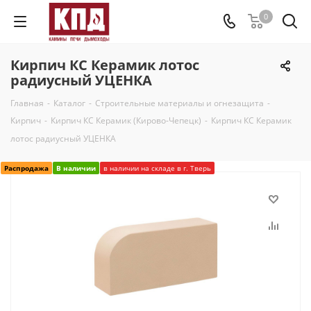
0
Кирпич КС Керамик лотос
радиусный УЦЕНКА
Главная
-
Каталог
-
Строительные материалы и огнезащита
-
Кирпич
-
Кирпич КС Керамик (Кирово-Чепецк)
-
Кирпич КС Керамик
лотос радиусный УЦЕНКА
Распродажа
В наличии
в наличии на складе в г. Тверь