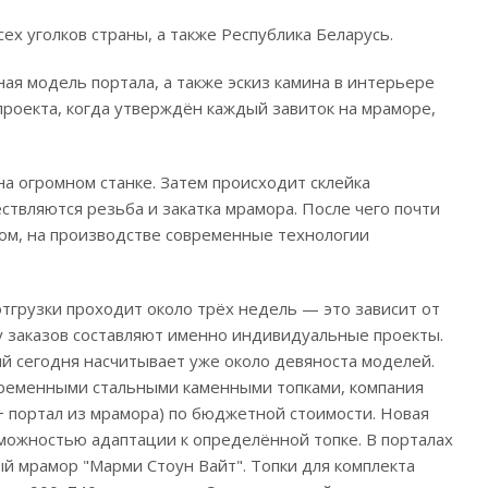
ех уголков страны, а также Республика Беларусь.
ая модель портала, а также эскиз камина в интерьере
проекта, когда утверждён каждый завиток на мраморе,
а огромном станке. Затем происходит склейка
вляются резьба и закатка мрамора. После чего почти
ом, на производстве современные технологии
отгрузки проходит около трёх недель — это зависит от
ну заказов составляют именно индивидуальные проекты.
ый сегодня насчитывает уже около девяноста моделей.
временными стальными каменными топками, компания
+ портал из мрамора) по бюджетной стоимости. Новая
можностью адаптации к определённой топке. В порталах
ый мрамор "Марми Стоун Вайт". Топки для комплекта