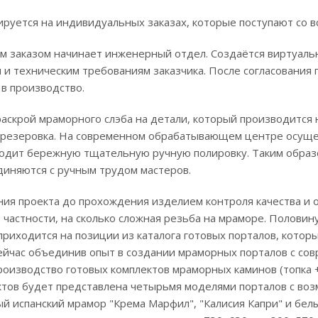
руется на индивидуальных заказах, которые поступают со вс
м заказом начинает инженерный отдел. Создаётся виртуальн
 и техническим требованиям заказчика. После согласования 
 в производство.
аскрой мраморного слэба на детали, который производится н
фрезеровка. На современном обрабатывающем центре осущест
ходит бережную тщательную ручную полировку. Таким образ
диняются с ручным трудом мастеров.
ния проекта до прохождения изделием контроля качества и 
в частности, на сколько сложная резьба на мраморе. Полови
приходится на позиции из каталога готовых порталов, котор
Сейчас объединив опыт в создании мраморных порталов с со
роизводство готовых комплектов мраморных каминов (топка 
тов будет представлена четырьмя моделями порталов с воз
й испанский мрамор "Крема Марфил", "Калисия Капри" и бел