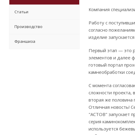
Компания специализи
Статьи
Работу с поступивши
Производство
согласно пожеланиям
изделие запускается
Франшиза
Первый этап — это р
элементов и далее 
готовый портал про
камнеобработки сое
С момента согласова
сложности проекта, 
вторая же половина 
Отличная новость! 
"АСТОВ" запускает п
серия каминокомплек
используется бежевы