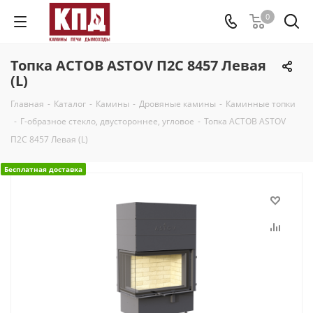
0
Топка АСТОВ ASTOV П2С 8457 Левая
(L)
Главная
-
Каталог
-
Камины
-
Дровяные камины
-
Каминные топки
-
Г-образное стекло, двустороннее, угловое
-
Топка АСТОВ ASTOV
П2С 8457 Левая (L)
Бесплатная доставка