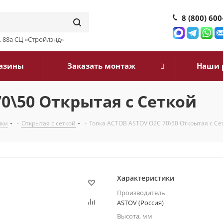
8 (800) 600
д. 88а СЦ «Стройлэнд»
азины
Заказать монтаж
Наши 
0\50 Открытая с Сеткой
пки
-
Открытая с сеткой
-
Топка АСТОВ ASTOV О2С 70\50 Открытая с Се
Характеристики
Производитель
ASTOV (Россия)
Высота, мм