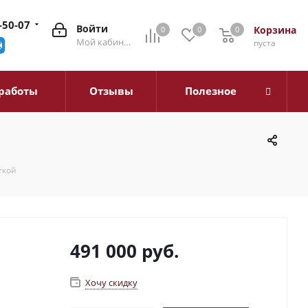
-50-07
Войти
Корзина
0
0
0
0
Мой кабинет
пуста
работы
Отзывы
Полезное
ткой
491 000
руб.
Хочу скидку