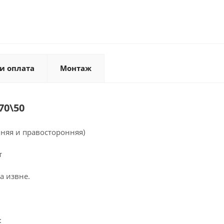
и оплата
Монтаж
70\50
нняя и правосторонняя)
т
а извне.
: