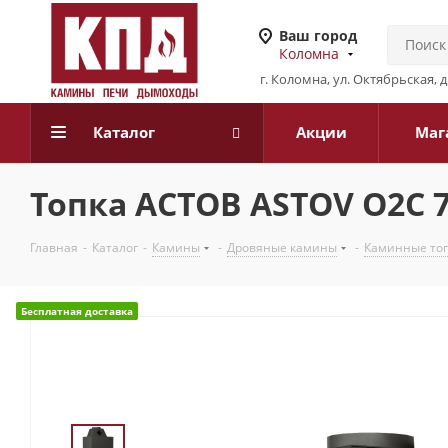
Ваш город
Коломна
г. Коломна, ул. Октябрьская, 
Каталог
Акции
Маг
Топка АСТОВ ASTOV О2С 7
Главная
-
Каталог
-
Камины
-
Дровяные камины
-
Каминные то
Бесплатная доставка