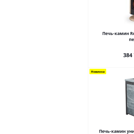
Печь-камин R
пе
384
Новинка
Печь-камин ун