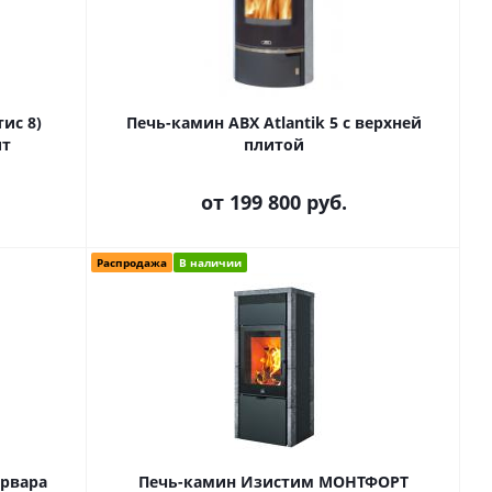
тис 8)
Печь-камин ABX Atlantik 5 с верхней
ит
плитой
от
199 800 руб.
Распродажа
В наличии
арвара
Печь-камин Изистим МОНТФОРТ