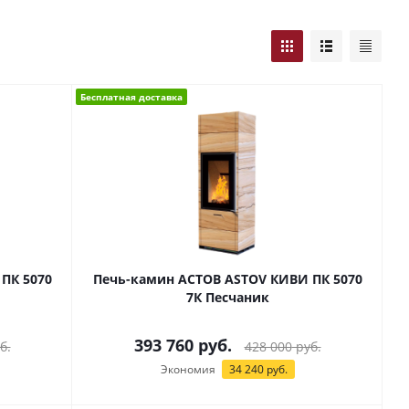
Бесплатная доставка
ПК 5070
Печь-камин АСТОВ ASTOV КИВИ ПК 5070
7К Песчаник
393 760
руб.
б.
428 000
руб.
Экономия
34 240
руб.