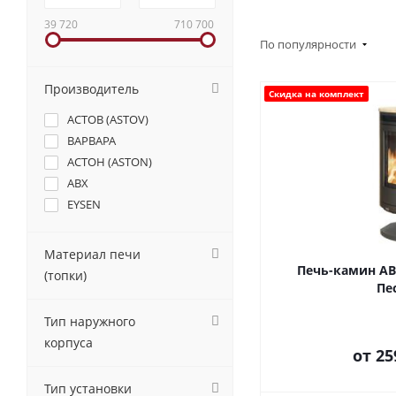
39 720
710 700
По популярности
Производитель
Скидка на комплект
АСТОВ (ASTOV)
ВАРВАРА
АСТОН (ASTON)
ABX
EYSEN
Материал печи
Печь-камин ABX
(топки)
Пе
Тип наружного
корпуса
от
25
Тип установки