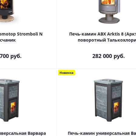
omotop Stromboli N
Печь-камин ABX Arktis 8 (Арк
счаник
поворотный Талькохлор
 700
руб.
282 000
руб.
Новинка
иверсальная Варвара
Печь-камин универсальная В