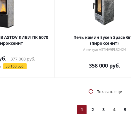
В ASTOV КИВИ ПК 5070
Печь камин Eysen Space Gr
ироксенит
(пироксенит)
Артикул: ASTNV9PL32424
уб.
377 000
руб.
358 000
руб.
я
30 160
руб.
Показать еще
1
2
3
4
5