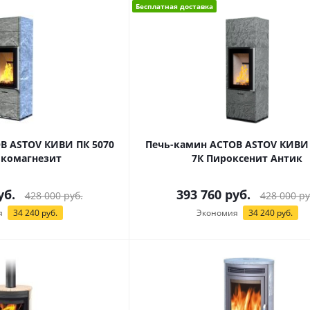
Бесплатная доставка
В ASTOV КИВИ ПК 5070
Печь-камин АСТОВ ASTOV КИВИ 
ькомагнезит
7К Пироксенит Антик
уб.
393 760
руб.
428 000
руб.
428 000
ру
я
34 240
руб.
Экономия
34 240
руб.