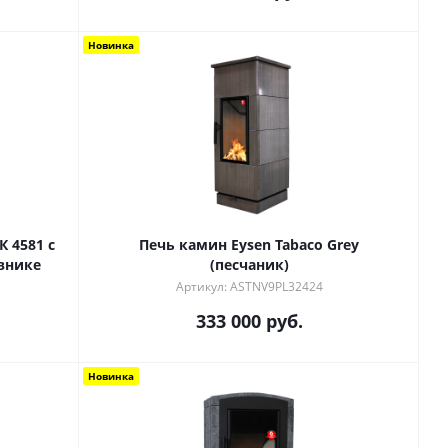
Новинка
 4581 с
Печь камин Eysen Tabaco Grey
внике
(песчаник)
Артикул: ASTNV9PL32424
333 000
руб.
Новинка