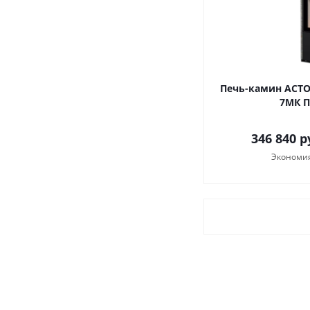
Печь-камин АСТО
7МК П
346 840
р
Экономи