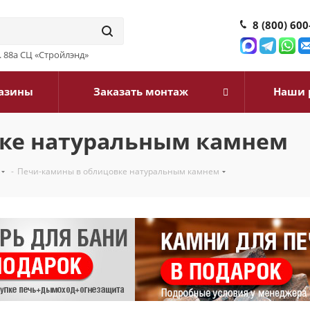
8 (800) 600
д. 88а СЦ «Стройлэнд»
азины
Заказать монтаж
Наши 
ке натуральным камнем
-
Печи-камины в облицовке натуральным камнем