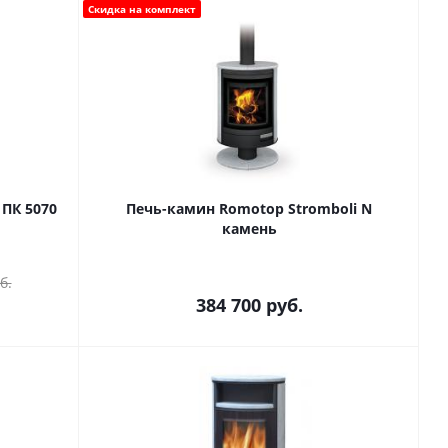
Скидка на комплект
ПК 5070
Печь-камин Romotop Stromboli N
камень
б.
384 700
руб.