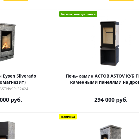
Бесплатная доставка
 Eysen Silverado
Печь-камин АСТОВ ASTOV КУБ ПК
комагнезит)
каменными панелями на дро
 ASTNV9PL32424
 000
руб.
294 000
руб.
Новинка