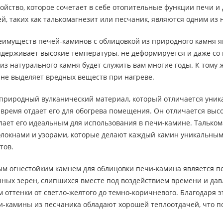
ройство, которое сочетает в себе отопительные функции печи 
й, таких как талькомагнезит или песчаник, являются одним из
имуществ печей-каминов с облицовкой из природного камня яв
держивает высокие температуры, не деформируется и даже со в
из натурального камня будет служить вам многие годы. К тому
 не выделяет вредных веществ при нагреве.
о природный вулканический материал, который отличается уни
е время отдает его для обогрева помещения. Он отличается вы
лает его идеальным для использования в печи-камине. Талько
олокнами и узорами, которые делают каждый камин уникальным.
тов.
 огнестойким камнем для облицовки печи-камина является пес
чных зерен, слипшихся вместе под воздействием времени и дав
оттенки от светло-желтого до темно-коричневого. Благодаря э
и-камины из песчаника обладают хорошей теплоотдачей, что п