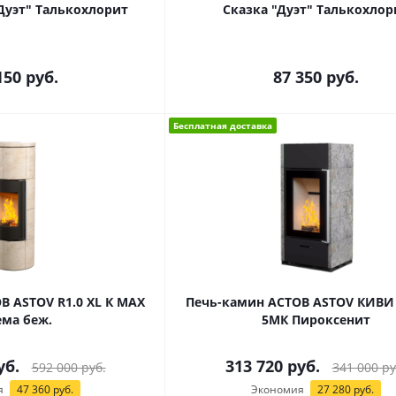
Дуэт" Талькохлорит
Сказка "Дуэт" Талькохлор
150
руб.
87 350
руб.
Бесплатная доставка
В ASTOV R1.0 XL К MAX
Печь-камин АСТОВ ASTOV КИВИ 
ема беж.
5МК Пироксенит
уб.
313 720
руб.
592 000
руб.
341 000
ру
я
47 360
руб.
Экономия
27 280
руб.