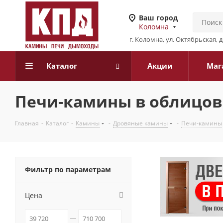
Ваш город
Коломна
г. Коломна, ул. Октябрьская, 
Каталог
Акции
Маг
Печи-камины в облицов
Главная
-
Каталог
-
Камины
-
Дровяные камины
-
Печи-камины
Фильтр по параметрам
Цена