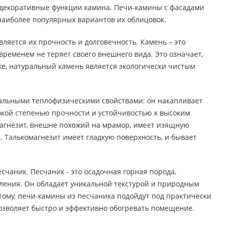
и декоративные функции камина. Печи-камины с фасадами
 наиболее популярных вариантов их облицовок.
ляется их прочность и долговечность. Камень – это
ременем не теряет своего внешнего вида. Это означает,
 же, натуральный камень является экологически чистым
кальными теплофизическими свойствами: он накапливает
сокой степенью прочности и устойчивостью к высоким
магнезит, внешне похожий на мрамор, имеет изящную
 Талькомагнезит имеет гладкую поверхность, и бывает
чаник. Песчаник - это осадочная горная порода,
ления. Он обладает уникальной текстурой и природным
тому, печи-камины из песчаника подойдут под практически
озволяет быстро и эффективно обогревать помещение.