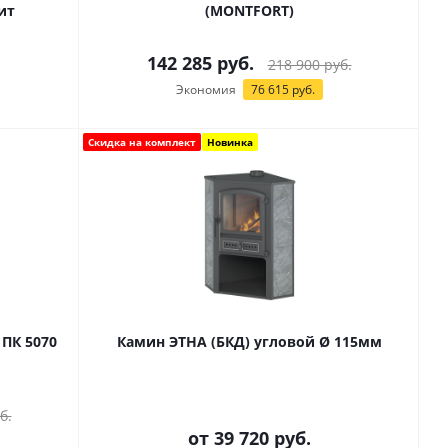
ит
(MONTFORT)
142 285
руб.
218 900
руб.
Экономия
76 615
руб.
Скидка на комплект
Новинка
ПК 5070
Камин ЭТНА (БКД) угловой Ø 115мм
б.
от
39 720 руб.