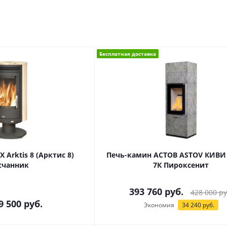
Бесплатная доставка
 Arktis 8 (Арктис 8)
Печь-камин АСТОВ ASTOV КИВИ 
счанник
7К Пироксенит
393 760
руб.
428 000
ру
9 500 руб.
Экономия
34 240
руб.