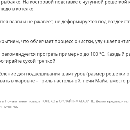
ли рыбалке. На костровой подставке с чугунной решеткой
людо в котелке.
тся влаги и не ржавеет, не деформируется под воздейст
ытием, что облегчает процесс очистки, улучшает анти
рекомендуется прогреть примерно до 100 °С. Каждый ра
отирайте сухой тряпкой.
обление для подвешивания шампуров (размер решетки о
ать в жаровне – гриль настольной, печи Майя, вместо 
ты Покупателем товара ТОЛЬКО в ОФЛАЙН-МАГАЗИНЕ. Делая предварительны
 и понятна.