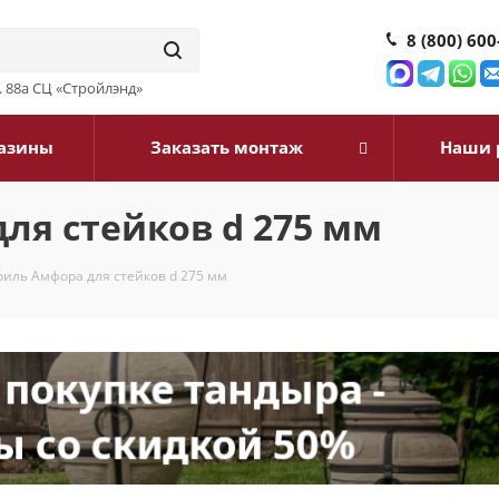
8 (800) 600
д. 88а СЦ «Стройлэнд»
азины
Заказать монтаж
Наши 
ля стейков d 275 мм
риль Амфора для стейков d 275 мм