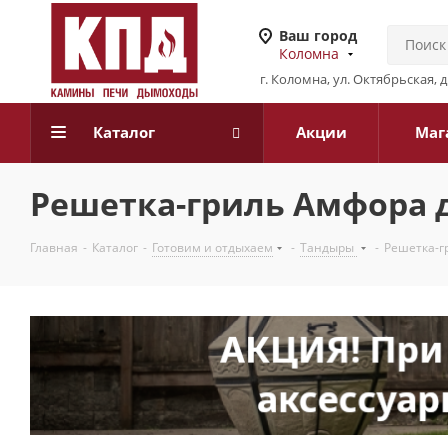
Ваш город
Коломна
г. Коломна, ул. Октябрьская, 
Каталог
Акции
Маг
Решетка-гриль Амфора д
Главная
-
Каталог
-
Готовим и отдыхаем
-
Тандыры
-
Решетка-г