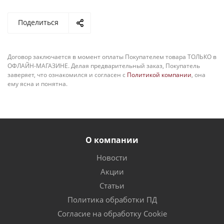
Поделиться
Договор заключается в момент оплаты Покупателем товара ТОЛЬКО в
ОФЛАЙН-МАГАЗИНЕ. Делая предварительный заказ, Покупатель
заверяет, что ознакомился и согласен с
Политикой компании
, она
ему ясна и понятна.
О компании
Новости
Акции
Статьи
Политика обработки ПД
Согласие на обработку Cookie