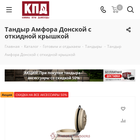
0
Тандыр Амфора Донской с
откидной крышкой
Главная
-
Каталог
-
Готовим и отдыхаем
-
Тандыры
-
Тандыр
Амфора Донской с откидной крышкой
Акция
СКИДКА НА ВСЕ АКСЕССУАРЫ 50%