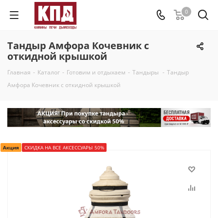
0
Тандыр Амфора Кочевник с
откидной крышкой
Главная
-
Каталог
-
Готовим и отдыхаем
-
Тандыры
-
Тандыр
Амфора Кочевник с откидной крышкой
Акция
СКИДКА НА ВСЕ АКСЕССУАРЫ 50%