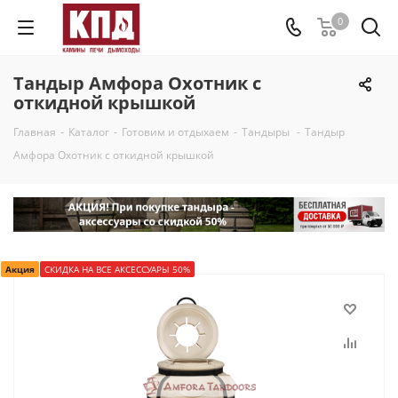
0
Тандыр Амфора Охотник с
откидной крышкой
Главная
-
Каталог
-
Готовим и отдыхаем
-
Тандыры
-
Тандыр
Амфора Охотник с откидной крышкой
Акция
СКИДКА НА ВСЕ АКСЕССУАРЫ 50%