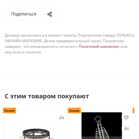
Поделиться
Договор заключается в момент оплаты Покупателем товара ТОЛЬКО в
ОФЛАЙН-МАГАЗИНЕ. Делая предварительный заказ, Покупатель
заверяет, что ознакомился и согласен с
Политикой компании
, она
ему ясна и понятна.
С этим товаром покупают
Акция
Акция
Ак