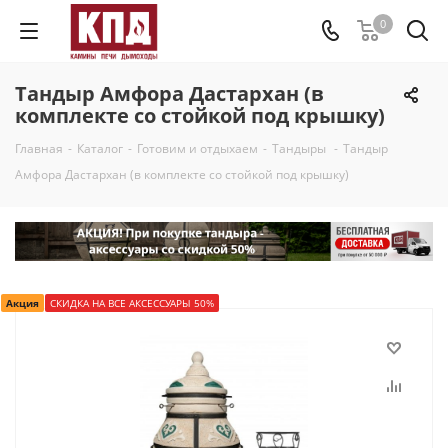
0
Тандыр Амфора Дастархан (в
комплекте со стойкой под крышку)
Главная
-
Каталог
-
Готовим и отдыхаем
-
Тандыры
-
Тандыр
Амфора Дастархан (в комплекте со стойкой под крышку)
Акция
СКИДКА НА ВСЕ АКСЕССУАРЫ 50%