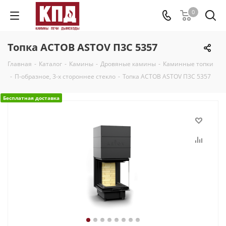
0
Топка АСТОВ ASTOV П3С 5357
Главная
-
Каталог
-
Камины
-
Дровяные камины
-
Каминные топки
-
П-образное, 3-х стороннее стекло
-
Топка АСТОВ ASTOV П3С 5357
Бесплатная доставка