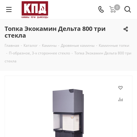
0
Топка Экокамин Дельта 800 три
стекла
Главная
-
Каталог
-
Камины
-
Дровяные камины
-
Каминные топки
-
П-образное, 3-х стороннее стекло
-
Топка Экокамин Дельта 800 три
стекла