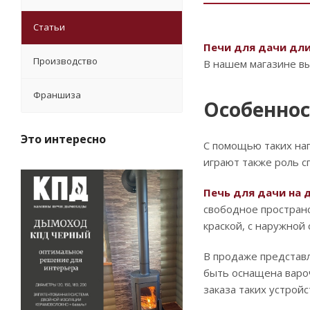
Статьи
Печи для дачи дли
Производство
В нашем магазине в
Франшиза
Особеннос
Это интересно
С помощью таких на
играют также роль с
Печь для дачи на 
свободное простран
краской, с наружной
В продаже представл
быть оснащена вароч
заказа таких устрой