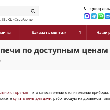
8 (800) 600
д. 88а СЦ «Стройлэнд»
азины
Заказать монтаж
Наши 
 печи по доступным ценам
м
ельного горения
– это качественные отопительные приборы, 
 можете
купить печь для дачи
, работающую на дровяном топли