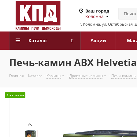
Ваш город
Коломна
г. Коломна, ул. Октябрьская, 
Каталог
Акции
Маг
Печь-камин ABX Helvetia
Главная
-
Каталог
-
Камины
-
Дровяные камины
-
Печи-камины
В наличии