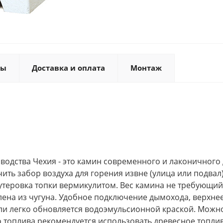
ты
Доставка и оплата
Монтаж
изводства Чехия - это камин современного и лаконичного
ь забор воздуха для горения извне (улица или подвал)
утеровка топки вермикулитом. Вес камина не требующий
лена из чугуна. Удобное подключение дымохода, верхне
ли легко обновляется водоэмульсионной краской. Можно
го топлива рекомендуется использовать древесное топли