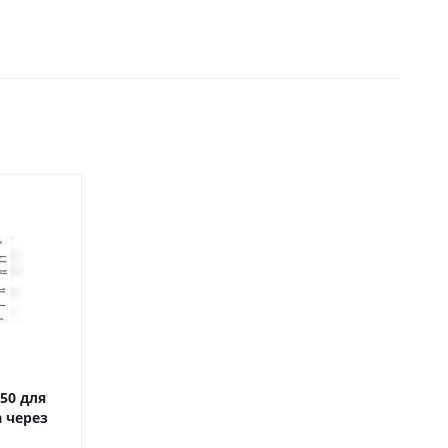
для
 через