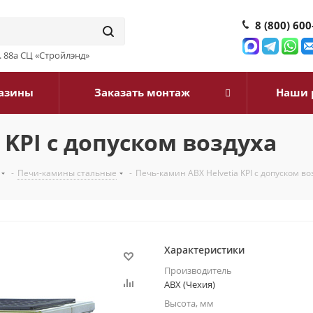
8 (800) 600
д. 88а СЦ «Стройлэнд»
азины
Заказать монтаж
Наши 
 KPI с допуском воздуха
-
Печи-камины стальные
-
Печь-камин ABX Helvetia KPI с допуском во
Характеристики
Производитель
ABX (Чехия)
Высота, мм