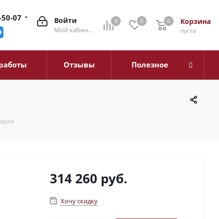
-50-07
Войти
Корзина
0
0
0
0
Мой кабинет
пуста
работы
Отзывы
Полезное
здуха
314 260
руб.
Хочу скидку